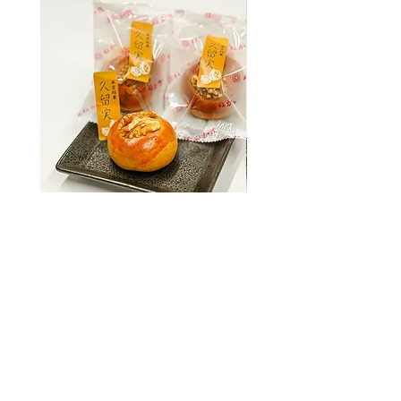
久留美
価格
￥211
消費税込み