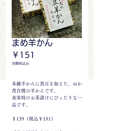
まめ羊かん
価
￥151
格
消費税込み
本練羊かんに黒豆を加えた、ぬか
茂自慢の羊かんです。
来客時のお茶請けにぴったりな一
品です。
￥139（税込￥151）