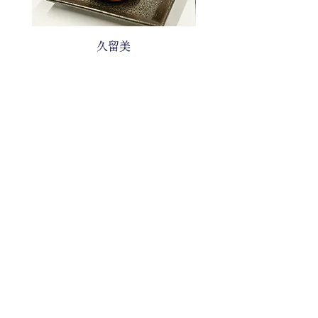
久留美
価格
￥211
消費税込み
住所
​〒969-1126 福島県本宮市本宮字馬場９８番地
特定商取引法に基づく表記
プライバシーポリシー
​お問合せ